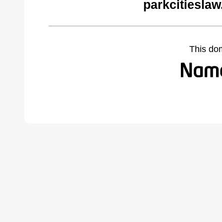
parkcitiesla
This do